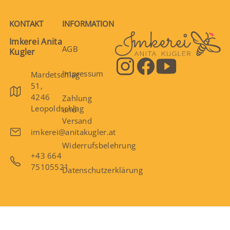
KONTAKT
INFORMATION
Imkerei Anita
AGB
Kugler
Impressum
Mardetschlag
51,
4246
Zahlung
Leopoldschlag
und
Versand
imkerei@anitakugler.at
Widerrufsbelehrung
+43 664
75105521
Datenschutzerklärung